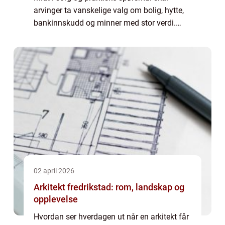
arvinger ta vanskelige valg om bolig, hytte,
bankinnskudd og minner med stor verdi.
Små misforståelser kan vokse til store
konflikter. Da kan en advokat arveoppgjør ...
02 april 2026
Arkitekt fredrikstad: rom, landskap og
opplevelse
Hvordan ser hverdagen ut når en arkitekt får