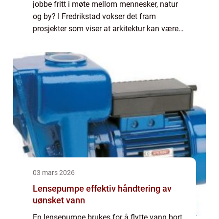
jobbe fritt i møte mellom mennesker, natur
og by? I Fredrikstad vokser det fram
prosjekter som viser at arkitektur kan være
både nøktern og leken på samme tid. En
arkitekt Fredrikstad jobber ofte i spennin...
03 mars 2026
Lensepumpe effektiv håndtering av
uønsket vann
En lensepumpe brukes for å flytte vann bort