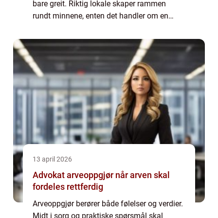
bare greit. Riktig lokale skaper rammen
rundt minnene, enten det handler om en
barnedåp, konfirmasjon, bryllup, minnestund
eller en viktig bedriftsmarkering. Man...
13 april 2026
Advokat arveoppgjør når arven skal
fordeles rettferdig
Arveoppgjør berører både følelser og verdier.
Midt i sorg og praktiske spørsmål skal