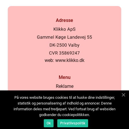
Adresse
web:
www.klikko.dk
Menu
Reklame
Om oss
På vores website bruges cookies til at huske dine indstillinger,
Cookies
statistik og personalisering af indhold og annoncer. Denne
information deles med tredjepart. Ved fortsat brug af websiden
Kontakt Oss
godkender du cookiepolitikken.
Sitemap
Ok
Privatlivspolitik