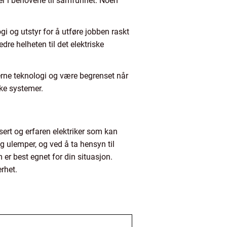
er i behovene til samfunnet. Noen
gi og utstyr for å utføre jobben raskt
dre helheten til det elektriske
erne teknologi og være begrenset når
ske systemer.
isert og erfaren elektriker som kan
og ulemper, og ved å ta hensyn til
er best egnet for din situasjon.
erhet.