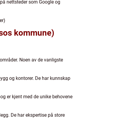
r på nettsteder som Google og
er)
Namsos kommune)
iseområder. Noen av de vanligste
gsbygg og kontorer. De har kunnskap
em og er kjent med de unike behovene
nlegg. De har ekspertise på store