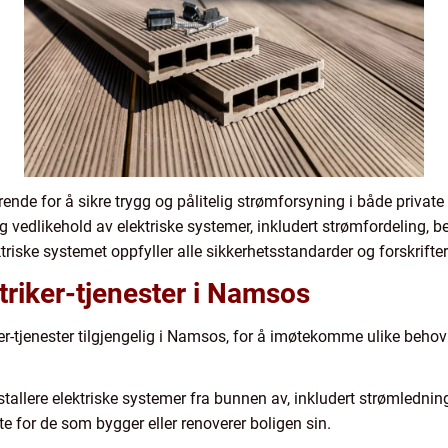
rende for å sikre trygg og pålitelig strømforsyning i både private
 vedlikehold av elektriske systemer, inkludert strømfordeling, be
ktriske systemet oppfyller alle sikkerhetsstandarder og forskrifter
triker-tjenester i Namsos
iker-tjenester tilgjengelig i Namsos, for å imøtekomme ulike beh
nstallere elektriske systemer fra bunnen av, inkludert strømledning
ste for de som bygger eller renoverer boligen sin.