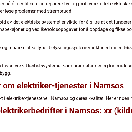
ter på å identifisere og reparere feil og problemer i det elektrisk
ler løse problemer med strømbrudd.
d av det elektriske systemet er viktig for å sikre at det fungerer 
inspeksjoner og vedlikeholdsoppgaver for å oppdage og fikse pote
ere og reparere ulike typer belysningssystemer, inkludert innendør
an installere sikkerhetssystemer som brannalarmer og innbruddsa
sbygg.
r om elektriker-tjenester i Namsos
t i elektriker-tjenestene i Namsos og deres kvalitet. Her er noen r
 elektrikerbedrifter i Namsos: xx (ki