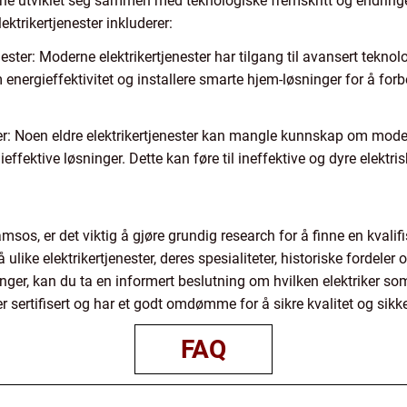
ene utviklet seg sammen med teknologiske fremskritt og endring
ektrikertjenester inkluderer:
ester: Moderne elektrikertjenester har tilgang til avansert teknolo
 energieffektivitet og installere smarte hjem-løsninger for å forbe
ster: Noen eldre elektrikertjenester kan mangle kunnskap om mod
effektive løsninger. Dette kan føre til ineffektive og dyre elektri
amsos, er det viktig å gjøre grundig research for å finne en kvalif
ike elektrikertjenester, deres spesialiteter, historiske fordeler 
er, kan du ta en informert beslutning om hvilken elektriker som 
er sertifisert og har et godt omdømme for å sikre kvalitet og sikk
FAQ