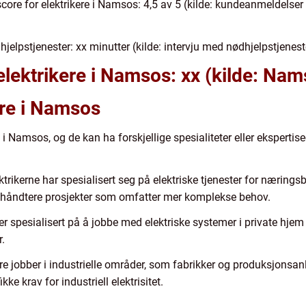
score for elektrikere i Namsos: 4,5 av 5 (kilde: kundeanmeldelse
jelpstjenester: xx minutter (kilde: intervju med nødhjelpstjenest
te elektrikere i Namsos: xx (kilde: 
ere i Namsos
m i Namsos, og de kan ha forskjellige spesialiteter eller ekspert
ektrikerne har spesialisert seg på elektriske tjenester for nærin
n håndtere prosjekter som omfatter mer komplekse behov.
e er spesialisert på å jobbe med elektriske systemer i private hj
r.
ikere jobber i industrielle områder, som fabrikker og produksjonsa
e krav for industriell elektrisitet.