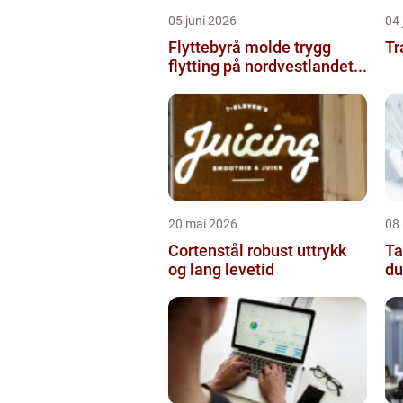
05 juni 2026
04 
Flyttebyrå molde trygg
Tr
flytting på nordvestlandet...
20 mai 2026
08
Cortenstål robust uttrykk
Tann
og lang levetid
du