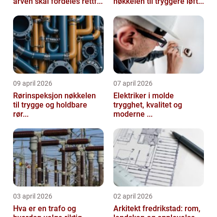
arven skal fordeles rettf...
nøkkelen til tryggere løft...
09 april 2026
07 april 2026
Rørinspeksjon nøkkelen
Elektriker i molde
til trygge og holdbare
trygghet, kvalitet og
rør...
moderne ...
03 april 2026
02 april 2026
Hva er en trafo og
Arkitekt fredrikstad: rom,