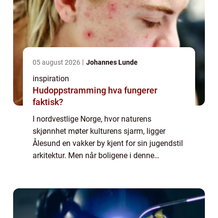
05 august 2026
Johannes Lunde
inspiration
Hudoppstramming hva fungerer
faktisk?
I nordvestlige Norge, hvor naturens
skjønnhet møter kulturens sjarm, ligger
Ålesund en vakker by kjent for sin jugendstil
arkitektur. Men når boligene i denne
pittoreske byen står overfor akutte VVS-
utfordringer, er r&...