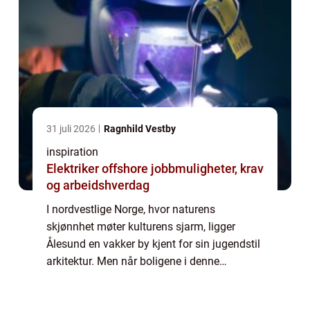
31 juli 2026
Ragnhild Vestby
inspiration
Elektriker offshore jobbmuligheter, krav
og arbeidshverdag
I nordvestlige Norge, hvor naturens
skjønnhet møter kulturens sjarm, ligger
Ålesund en vakker by kjent for sin jugendstil
arkitektur. Men når boligene i denne
pittoreske byen står overfor akutte VVS-
utfordringer, er r&...