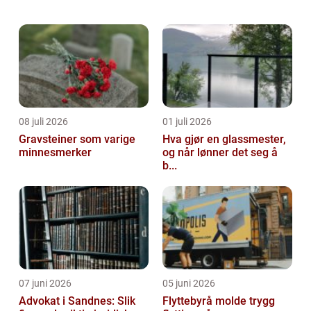
pittoreske byen står overfor akutte VVS-
utfordringer, er r&...
08 juli 2026
01 juli 2026
Gravsteiner som varige
Hva gjør en glassmester,
minnesmerker
og når lønner det seg å
b...
07 juni 2026
05 juni 2026
Advokat i Sandnes: Slik
Flyttebyrå molde trygg