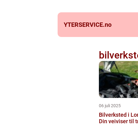
YTERSERVICE.
no
bilverks
06 juli 2025
Bilverksted i 
Din veiviser til t