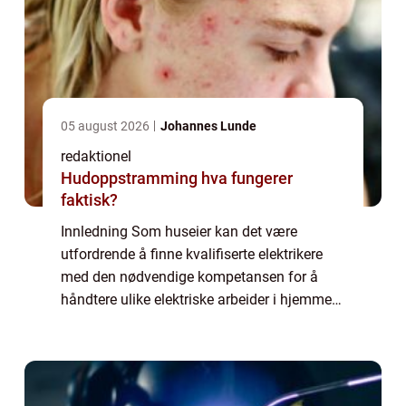
05 august 2026
Johannes Lunde
redaktionel
Hudoppstramming hva fungerer
faktisk?
Innledning Som huseier kan det være
utfordrende å finne kvalifiserte elektrikere
med den nødvendige kompetansen for å
håndtere ulike elektriske arbeider i hjemmet
ditt. En måte å løse dette problemet på er å
ta i betraktning muligheten for å ansette ...