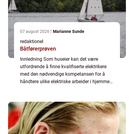
07 august 2026
Marianne Sunde
redaktionel
Båtførerprøven
Innledning Som huseier kan det være
utfordrende å finne kvalifiserte elektrikere
med den nødvendige kompetansen for å
håndtere ulike elektriske arbeider i hjemmet
ditt. En måte å løse dette problemet på er å
ta i betraktning muligheten for å ansette ...