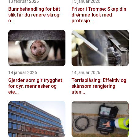
13 februar 2026
15 januar 2026
Bunnbehandling for båt
Frisør i Tromsø: Skap din
slik får du renere skrog
drømme-look med
o...
profesjo...
14 januar 2026
14 januar 2026
Gjerder som gir trygghet
Tørrisblåsing: Effektiv og
for dyr, mennesker og
skånsom rengjøring
eie...
uten...