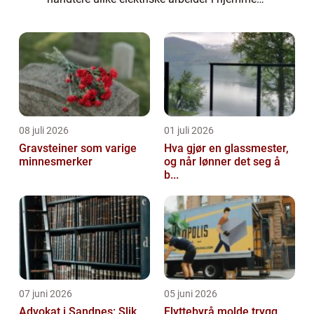
ditt. En måte å løse dette problemet på er å
ta i betraktning muligheten for å ansette ...
08 juli 2026
01 juli 2026
Gravsteiner som varige
Hva gjør en glassmester,
minnesmerker
og når lønner det seg å
b...
07 juni 2026
05 juni 2026
Advokat i Sandnes: Slik
Flyttebyrå molde trygg