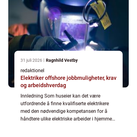
31 juli 2026
Ragnhild Vestby
redaktionel
Elektriker offshore jobbmuligheter, krav
og arbeidshverdag
Innledning Som huseier kan det være
utfordrende å finne kvalifiserte elektrikere
med den nødvendige kompetansen for å
håndtere ulike elektriske arbeider i hjemmet
ditt. En måte å løse dette problemet på er å
ta i betraktning muligheten for å ansette ...