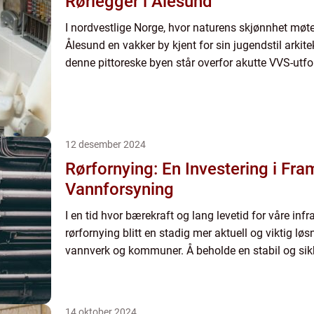
Rørlegger i Ålesund
I nordvestlige Norge, hvor naturens skjønnhet møter
Ålesund en vakker by kjent for sin jugendstil arkite
denne pittoreske byen står overfor akutte VVS-utford
12 desember 2024
Rørfornying: En Investering i Fra
Vannforsyning
I en tid hvor bærekraft og lang levetid for våre infra
rørfornying blitt en stadig mer aktuell og viktig lø
vannverk og kommuner. Å beholde en stabil og sikk
14 oktober 2024