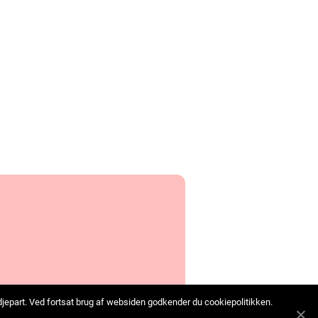
edjepart. Ved fortsat brug af websiden godkender du cookiepolitikken.