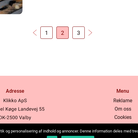
1
2
3
Adresse
Menu
Reklame
Om oss
Cookies
Kontakt Oss
tistik og personalisering af indhold og annoncer. Denne information deles med tr
Sitemap
b:
www.klikko.dk