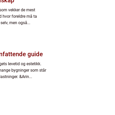
ndskap
g som vekker de mest
 hvor foreldre må ta
selv, men også...
omfattende guide
ts levetid og estetikk.
 mange bygninger som står
astninger. &Arin...