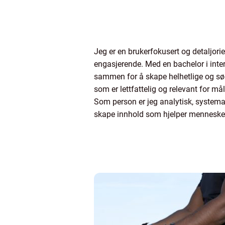
Jeg er en brukerfokusert og detaljori
engasjerende. Med en bachelor i intera
sammen for å skape helhetlige og søm
som er lettfattelig og relevant for må
Som person er jeg analytisk, systemat
skape innhold som hjelper mennesker