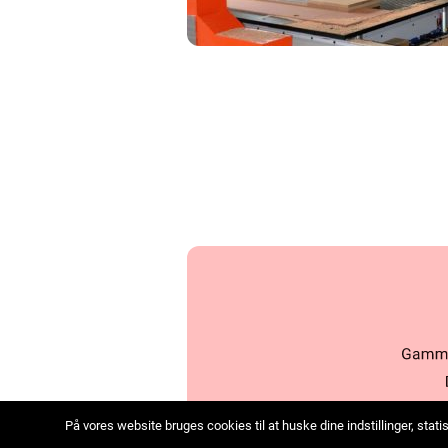
På vores website bruges cookies til at huske dine indstillinger, sta
we