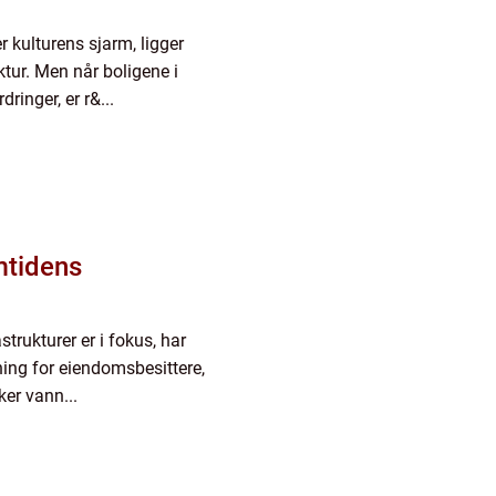
 kulturens sjarm, ligger
ktur. Men når boligene i
ringer, er r&...
mtidens
strukturer er i fokus, har
sning for eiendomsbesittere,
er vann...