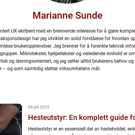
Marianne Sunde
entert UX-skribent med en brennende interesse for å gjøre kompleks
ksjonsdesign har jeg utviklet en solid forståelse for hvordan spr
løse brukeropplevelser. Jeg brenner for å forenkle teknisk inf
lgruppen. Mikrotekster, hjelpetekster og veiledende innhold er om
isk og løsningsorientert, og jeg setter alltid brukerens behov og
 – og som samtidig støtter virksomhetens mål.
04 juli 2025
Hesteutstyr: En komplett guide f
Hesteutstyr er en essensiell del av hesteholdet, ent