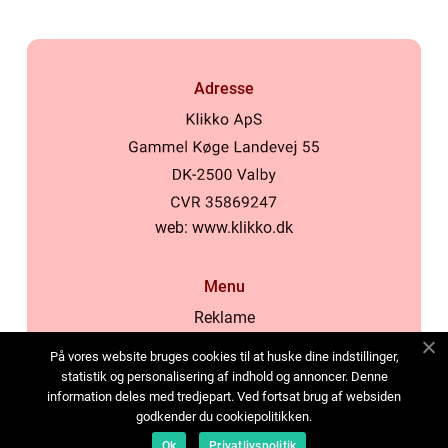
Adresse
web:
www.klikko.dk
Menu
Reklame
Om oss
På vores website bruges cookies til at huske dine indstillinger,
Cookies
statistik og personalisering af indhold og annoncer. Denne
information deles med tredjepart. Ved fortsat brug af websiden
Kontakt Oss
godkender du cookiepolitikken.
Sitemap
Ok
Privatlivspolitik