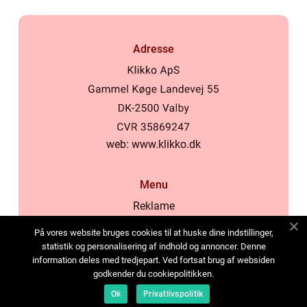
Adresse
web:
www.klikko.dk
Menu
Reklame
Om oss
På vores website bruges cookies til at huske dine indstillinger,
Cookies
statistik og personalisering af indhold og annoncer. Denne
information deles med tredjepart. Ved fortsat brug af websiden
Kontakt Oss
godkender du cookiepolitikken.
Sitemap
Ok
Privatlivspolitik