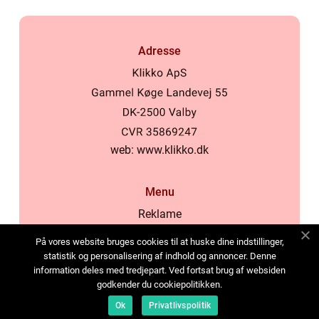
Adresse
web:
www.klikko.dk
Menu
Reklame
Om oss
På vores website bruges cookies til at huske dine indstillinger,
Cookies
statistik og personalisering af indhold og annoncer. Denne
information deles med tredjepart. Ved fortsat brug af websiden
Kontakt Oss
godkender du cookiepolitikken.
Sitemap
Ok
Privatlivspolitik