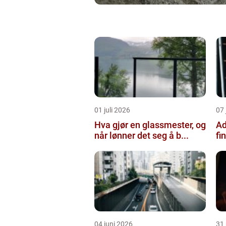
01 juli 2026
07 
Hva gjør en glassmester, og
Ad
når lønner det seg å b...
fi
04 juni 2026
31