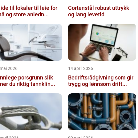
ide til lokaler til leie for
Cortenstål robust uttrykk
å og store anledn...
og lang levetid
 mai 2026
14 april 2026
nnlege porsgrunn slik
Bedriftsrådgivning som gir
nner du riktig tannklin...
trygg og lønnsom drift...
april 2026
09 april 2026