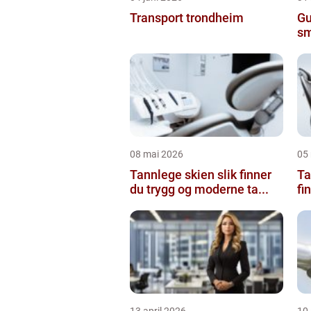
Transport trondheim
Gu
sm
08 mai 2026
05
Tannlege skien slik finner
Ta
du trygg og moderne ta...
fi
13 april 2026
10 