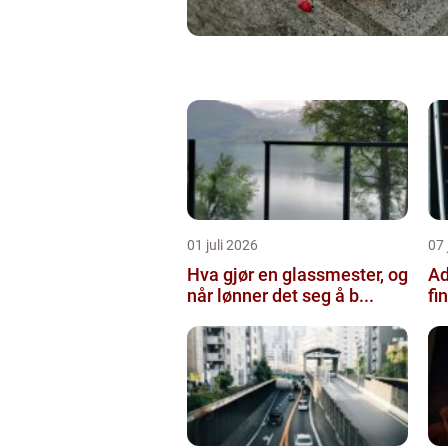
01 juli 2026
07 
Hva gjør en glassmester, og
Ad
når lønner det seg å b...
fi