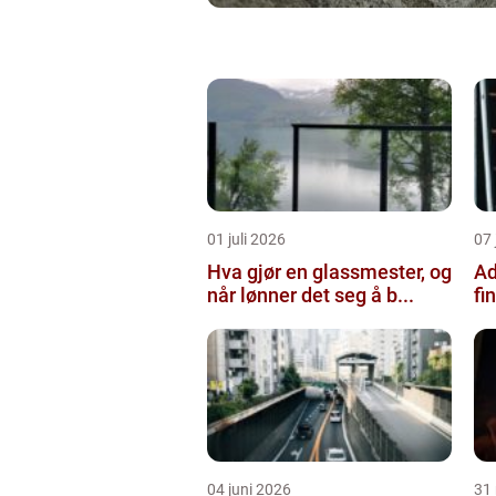
01 juli 2026
07 
Hva gjør en glassmester, og
Ad
når lønner det seg å b...
fi
04 juni 2026
31