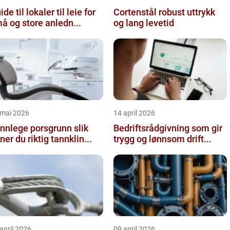
ide til lokaler til leie for
Cortenstål robust uttrykk
å og store anledn...
og lang levetid
 mai 2026
14 april 2026
nnlege porsgrunn slik
Bedriftsrådgivning som gir
nner du riktig tannklin...
trygg og lønnsom drift...
april 2026
09 april 2026