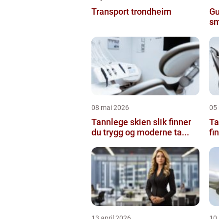
Transport trondheim
Gu
sm
08 mai 2026
05
Tannlege skien slik finner
Ta
du trygg og moderne ta...
fi
13 april 2026
10 