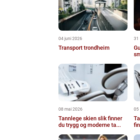
04 juni 2026
31
Transport trondheim
Gu
sm
08 mai 2026
05
Tannlege skien slik finner
Ta
du trygg og moderne ta...
fi