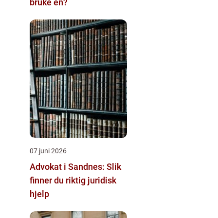
bruke en?
07 juni 2026
Advokat i Sandnes: Slik
finner du riktig juridisk
hjelp