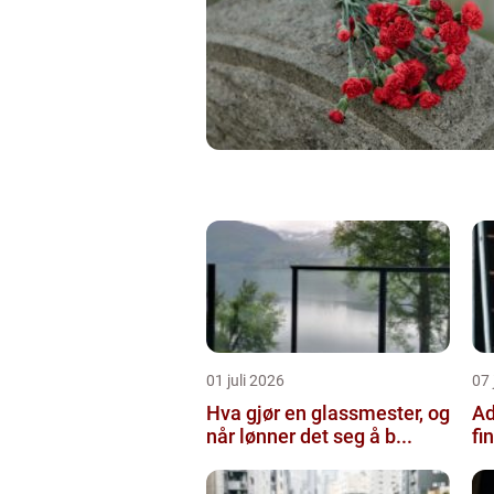
01 juli 2026
07 
Hva gjør en glassmester, og
Ad
når lønner det seg å b...
fi