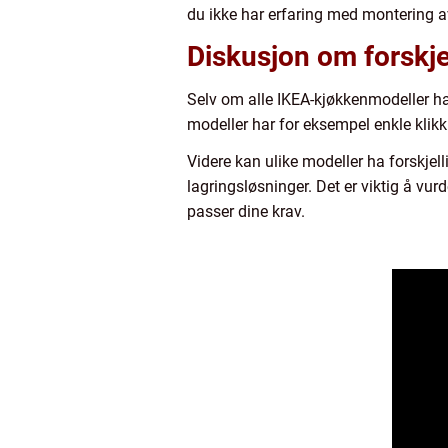
du ikke har erfaring med montering av
Diskusjon om forskje
Selv om alle IKEA-kjøkkenmodeller har
modeller har for eksempel enkle klik
Videre kan ulike modeller ha forskjell
lagringsløsninger. Det er viktig å vu
passer dine krav.