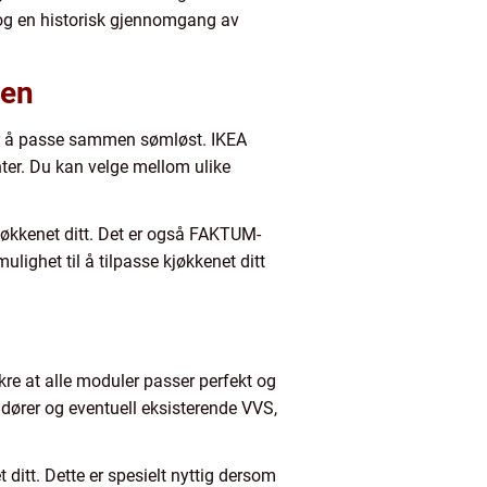
e og en historisk gjennomgang av
ken
for å passe sammen sømløst. IKEA
anter. Du kan velge mellom ulike
jøkkenet ditt. Det er også FAKTUM-
ulighet til å tilpasse kjøkkenet ditt
kre at alle moduler passer perfekt og
 dører og eventuell eksisterende VVS,
 ditt. Dette er spesielt nyttig dersom