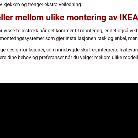
 kjøkken og trenger ekstra veiledning.
ller mellom ulike montering av IKE
 visse fellestrekk når det kommer til montering, er det også vik
kmonteringssystemer som gjør installasjonen rask og enkel, mens
ige designfunksjoner, som innebygde skuffer, integrerte hvitevarer
rdere dine behov og preferanser når du velger mellom ulike modelle