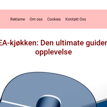
Reklame
Om oss
Cookies
Kontakt Oss
A-kjøkken: Den ultimate guiden
opplevelse