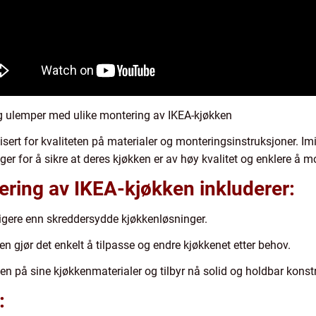
g ulemper med ulike montering av IKEA-kjøkken
ritisert for kvaliteten på materialer og monteringsinstruksjoner. Im
nger for å sikre at deres kjøkken er av høy kvalitet og enklere å m
ring av IKEA-kjøkken inkluderer:
eligere enn skreddersydde kjøkkenløsninger.
n gjør det enkelt å tilpasse og endre kjøkkenet etter behov.
eten på sine kjøkkenmaterialer og tilbyr nå solid og holdbar konst
: