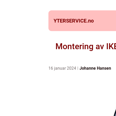
YTERSERVICE.
no
Montering av IKE
16 januar 2024
Johanne Hansen