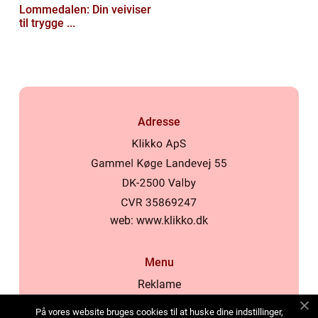
Lommedalen: Din veiviser
til trygge ...
Adresse
web:
www.klikko.dk
Menu
Reklame
Om oss
På vores website bruges cookies til at huske dine indstillinger,