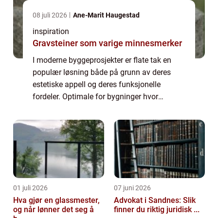
08 juli 2026
Ane-Marit Haugestad
inspiration
Gravsteiner som varige minnesmerker
I moderne byggeprosjekter er flate tak en
populær løsning både på grunn av deres
estetiske appell og deres funksjonelle
fordeler. Optimale for bygninger hvor
takflaten kan brukes til rekreasjonelle formål
eller som gr&o...
01 juli 2026
07 juni 2026
Hva gjør en glassmester,
Advokat i Sandnes: Slik
og når lønner det seg å
finner du riktig juridisk ...