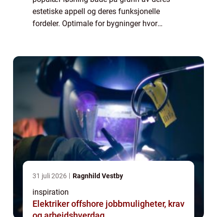
estetiske appell og deres funksjonelle
fordeler. Optimale for bygninger hvor
takflaten kan brukes til rekreasjonelle formål
eller som gr&o...
31 juli 2026
Ragnhild Vestby
inspiration
Elektriker offshore jobbmuligheter, krav
og arbeidshverdag