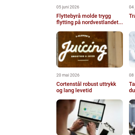
05 juni 2026
04 
Flyttebyrå molde trygg
Tr
flytting på nordvestlandet...
20 mai 2026
08
Cortenstål robust uttrykk
Tann
og lang levetid
du