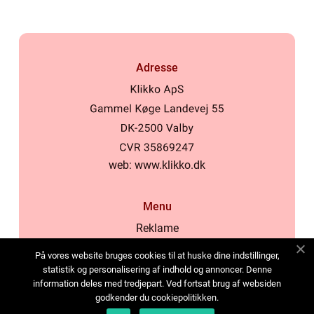
Adresse
web:
www.klikko.dk
Menu
Reklame
Om oss
På vores website bruges cookies til at huske dine indstillinger,
Cookies
statistik og personalisering af indhold og annoncer. Denne
information deles med tredjepart. Ved fortsat brug af websiden
Kontakt Oss
godkender du cookiepolitikken.
Sitemap