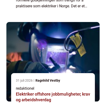
formelle godkjenningen som trengs for å
praktisere som elektriker i Norge. Det er et
fagbrev som viser at en person har
gjennomført nødvendig opplæring og...
31 juli 2026
Ragnhild Vestby
redaktionel
Elektriker offshore jobbmuligheter, krav
og arbeidshverdag