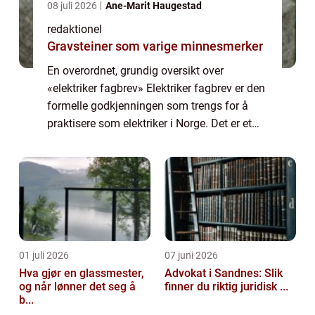
08 juli 2026
Ane-Marit Haugestad
redaktionel
Gravsteiner som varige minnesmerker
En overordnet, grundig oversikt over
«elektriker fagbrev» Elektriker fagbrev er den
formelle godkjenningen som trengs for å
praktisere som elektriker i Norge. Det er et
fagbrev som viser at en person har
gjennomført nødvendig opplæring og...
01 juli 2026
07 juni 2026
Hva gjør en glassmester,
Advokat i Sandnes: Slik
og når lønner det seg å
finner du riktig juridisk ...
b...