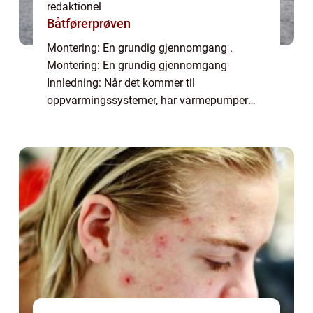
redaktionel
Båtførerprøven
Montering: En grundig gjennomgang .
Montering: En grundig gjennomgang
Innledning: Når det kommer til
oppvarmingssystemer, har varmepumper
blitt en populær og kostnadseffektiv løsning
for mange huseiere. Ikke bare kan de
redusere energikostnadene bety...