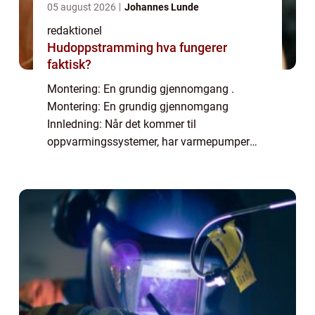
05 august 2026
Johannes Lunde
redaktionel
Hudoppstramming hva fungerer
faktisk?
Montering: En grundig gjennomgang .
Montering: En grundig gjennomgang
Innledning: Når det kommer til
oppvarmingssystemer, har varmepumper
blitt en populær og kostnadseffektiv løsning
for mange huseiere. Ikke bare kan de
redusere energikostnadene bety...