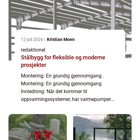
12 juli 2026
Kristian Moen
redaktionel
Stålbygg for fleksible og moderne
prosjekter
Montering: En grundig gjennomgang .
Montering: En grundig gjennomgang
Innledning: Når det kommer til
oppvarmingssystemer, har varmepumper
blitt en populær og kostnadseffektiv løsning
for mange huseiere. Ikke bare kan de
redusere energikostnadene bety...