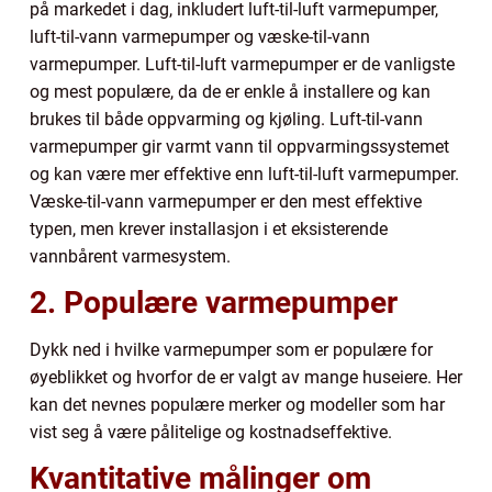
på markedet i dag, inkludert luft-til-luft varmepumper,
luft-til-vann varmepumper og væske-til-vann
varmepumper. Luft-til-luft varmepumper er de vanligste
og mest populære, da de er enkle å installere og kan
brukes til både oppvarming og kjøling. Luft-til-vann
varmepumper gir varmt vann til oppvarmingssystemet
og kan være mer effektive enn luft-til-luft varmepumper.
Væske-til-vann varmepumper er den mest effektive
typen, men krever installasjon i et eksisterende
vannbårent varmesystem.
2. Populære varmepumper
Dykk ned i hvilke varmepumper som er populære for
øyeblikket og hvorfor de er valgt av mange huseiere. Her
kan det nevnes populære merker og modeller som har
vist seg å være pålitelige og kostnadseffektive.
Kvantitative målinger om