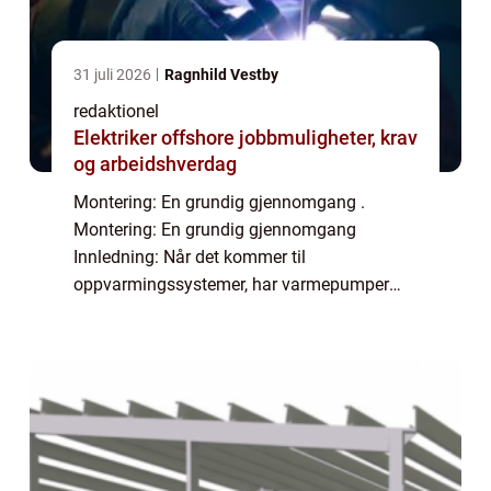
31 juli 2026
Ragnhild Vestby
redaktionel
Elektriker offshore jobbmuligheter, krav
og arbeidshverdag
Montering: En grundig gjennomgang .
Montering: En grundig gjennomgang
Innledning: Når det kommer til
oppvarmingssystemer, har varmepumper
blitt en populær og kostnadseffektiv løsning
for mange huseiere. Ikke bare kan de
redusere energikostnadene bety...